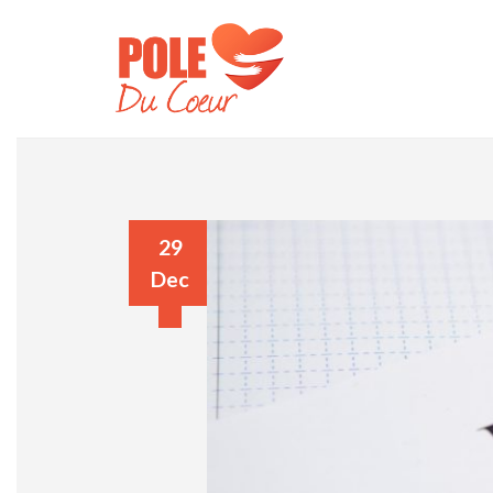
29
Dec