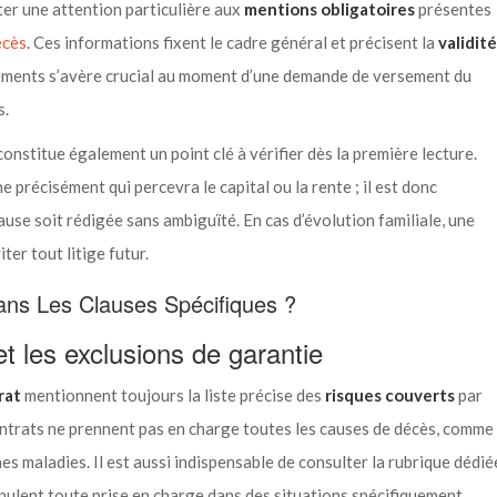
rter une attention particulière aux
mentions obligatoires
présentes
écès
. Ces informations fixent le cadre général et précisent la
validité
léments s’avère crucial au moment d’une demande de versement du
s.
onstitue également un point clé à vérifier dès la première lecture.
 précisément qui percevra le capital ou la rente ; il est donc
ause soit rédigée sans ambiguïté. En cas d’évolution familiale, une
ter tout litige futur.
ans Les Clauses Spécifiques ?
t les exclusions de garantie
rat
mentionnent toujours la liste précise des
risques couverts
par
ontrats ne prennent pas en charge toutes les causes de décès, comme
nes maladies. Il est aussi indispensable de consulter la rubrique dédié
nnulent toute prise en charge dans des situations spécifiquement