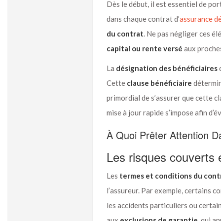
Dès le début, il est essentiel de po
dans chaque contrat d’
assurance d
du contrat
. Ne pas négliger ces é
capital ou rente versé
aux proche
La
désignation des bénéficiaires
c
Cette
clause bénéficiaire
détermine
primordial de s’assurer que cette cl
mise à jour rapide s’impose afin d’évi
À Quoi Prêter Attention D
Les risques couverts e
Les
termes et conditions du cont
l’assureur. Par exemple, certains c
les accidents particuliers ou certai
aux
exclusions de garantie
, qui a